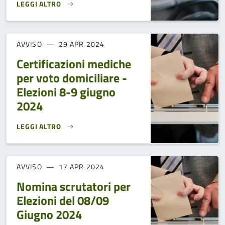
LEGGI ALTRO
AVVISO SERVIZIO DI NAVETTA DA SEGGIO DI PIAN DEGLI ONT
AVVISO
29 APR 2024
Certificazioni mediche
per voto domiciliare -
Elezioni 8-9 giugno
2024
LEGGI ALTRO
CERTIFICAZIONI MEDICHE PER VOTO DOMICILIARE - ELEZIO
AVVISO
17 APR 2024
Nomina scrutatori per
Elezioni del 08/09
Giugno 2024