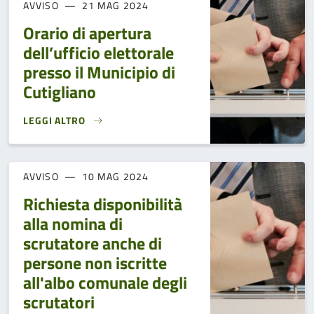
AVVISO
21 MAG 2024
Orario di apertura
dell’ufficio elettorale
presso il Municipio di
Cutigliano
LEGGI ALTRO
ORARIO DI APERTURA DELL’UFFICIO ELETTORALE PRESSO IL
AVVISO
10 MAG 2024
Richiesta disponibilità
alla nomina di
scrutatore anche di
persone non iscritte
all'albo comunale degli
scrutatori