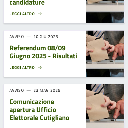
candidature
LEGGI ALTRO
COMUNICAZIONE ORARIO DI APERTURA DELL'UFFICIO ELET
AVVISO
10 GIU 2025
Referendum 08/09
Giugno 2025 - Risultati
LEGGI ALTRO
REFERENDUM 08/09 GIUGNO 2025 - RISULTATI}
AVVISO
23 MAG 2025
Comunicazione
apertura Ufficio
Elettorale Cutigliano