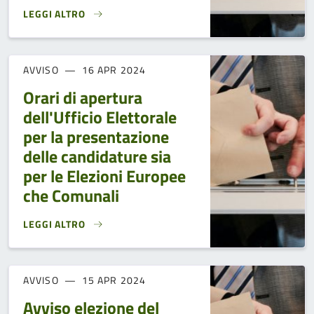
LEGGI ALTRO
NOMINA SCRUTATORI PER ELEZIONI DEL 08/09 GIUGNO 202
AVVISO
16 APR 2024
Orari di apertura
dell'Ufficio Elettorale
per la presentazione
delle candidature sia
per le Elezioni Europee
che Comunali
LEGGI ALTRO
ORARI DI APERTURA DELL'UFFICIO ELETTORALE PER LA PR
AVVISO
15 APR 2024
Avviso elezione del