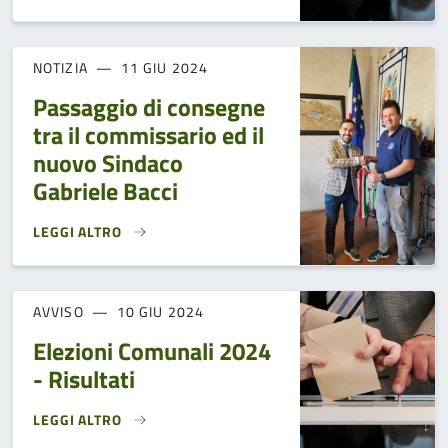
NOTIZIA
11 GIU 2024
Passaggio di consegne
tra il commissario ed il
nuovo Sindaco
Gabriele Bacci
LEGGI ALTRO
PASSAGGIO DI CONSEGNE TRA IL COMMISSARIO ED IL NUOV
AVVISO
10 GIU 2024
Elezioni Comunali 2024
- Risultati
LEGGI ALTRO
ELEZIONI COMUNALI 2024 - RISULTATI}