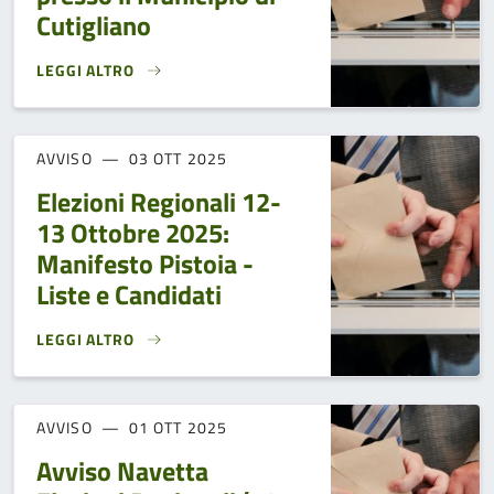
Cutigliano
LEGGI ALTRO
ORARIO DI APERTURA DELL’UFFICIO ELETTORALE PRESSO IL
AVVISO
03 OTT 2025
Elezioni Regionali 12-
13 Ottobre 2025:
Manifesto Pistoia -
Liste e Candidati
LEGGI ALTRO
ELEZIONI REGIONALI 12-13 OTTOBRE 2025: MANIFESTO PIST
AVVISO
01 OTT 2025
Avviso Navetta