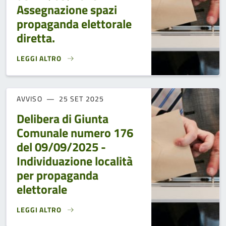
Assegnazione spazi
propaganda elettorale
diretta.
LEGGI ALTRO
DELIBERA DI GIUNTA COMUNALE NUMERO 185 DEL 24/09/2
AVVISO
25 SET 2025
Delibera di Giunta
Comunale numero 176
del 09/09/2025 -
Individuazione località
per propaganda
elettorale
LEGGI ALTRO
DELIBERA DI GIUNTA COMUNALE NUMERO 176 DEL 09/09/2