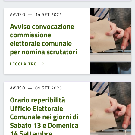
AVVISO
14 SET 2025
Avviso convocazione
commissione
elettorale comunale
per nomina scrutatori
LEGGI ALTRO
AVVISO CONVOCAZIONE COMMISSIONE ELETTORALE COMUN
AVVISO
09 SET 2025
Orario reperibilità
Ufficio Elettorale
Comunale nei giorni di
Sabato 13 e Domenica
14 Settembre