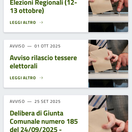
Elezioni Regionali (12-
13 ottobre)
LEGGI ALTRO
AVVISO NAVETTA ELEZIONI REGIONALI (12-13 OTTOBRE)}
AVVISO
01 OTT 2025
Avviso rilascio tessere
elettorali
LEGGI ALTRO
AVVISO RILASCIO TESSERE ELETTORALI}
AVVISO
25 SET 2025
Delibera di Giunta
Comunale numero 185
del 24/09/2025 -