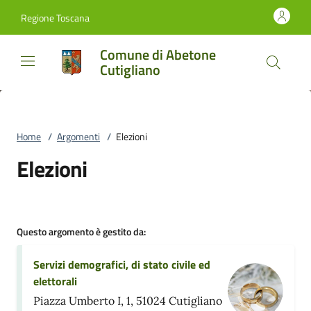
Vai al contenuto
accedi al menu
footer.enter
Regione Toscana
Comune di Abetone
Cutigliano
Home
/
Argomenti
/
Elezioni
Elezioni
Questo argomento è gestito da:
Servizi demografici, di stato civile ed
elettorali
Piazza Umberto I, 1, 51024 Cutigliano