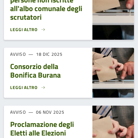
all'albo comunale degli
scrutatori
LEGGI ALTRO
RICHIESTA DISPONIBILITÀ ALLA NOMINA DI SCRUTATORE A
AVVISO
18 DIC 2025
Consorzio della
Bonifica Burana
LEGGI ALTRO
CONSORZIO DELLA BONIFICA BURANA}
AVVISO
06 NOV 2025
Proclamazione degli
Eletti alle Elezioni