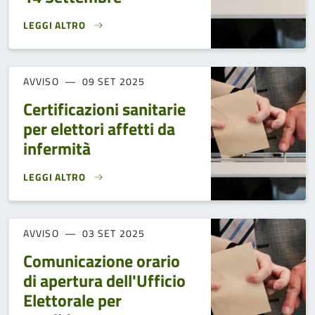
LEGGI ALTRO
ORARIO REPERIBILITÀ UFFICIO ELETTORALE COMUNALE NEI
AVVISO
09 SET 2025
Certificazioni sanitarie
per elettori affetti da
infermità
LEGGI ALTRO
CERTIFICAZIONI SANITARIE PER ELETTORI AFFETTI DA INFE
AVVISO
03 SET 2025
Comunicazione orario
di apertura dell'Ufficio
Elettorale per