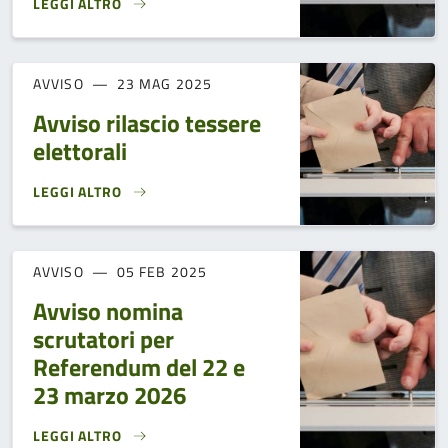
LEGGI ALTRO
COMUNICAZIONE APERTURA UFFICIO ELETTORALE CUTIGLIA
AVVISO
23 MAG 2025
Avviso rilascio tessere
elettorali
LEGGI ALTRO
AVVISO RILASCIO TESSERE ELETTORALI}
AVVISO
05 FEB 2025
Avviso nomina
scrutatori per
Referendum del 22 e
23 marzo 2026
LEGGI ALTRO
AVVISO NOMINA SCRUTATORI PER REFERENDUM DEL 22 E 2