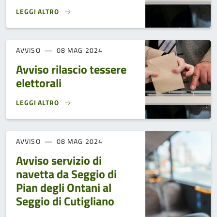
LEGGI ALTRO
RICHIESTA DISPONIBILITÀ ALLA NOMINA DI SCRUTATORE A
AVVISO
08 MAG 2024
Avviso rilascio tessere
elettorali
LEGGI ALTRO
AVVISO RILASCIO TESSERE ELETTORALI}
AVVISO
08 MAG 2024
Avviso servizio di
navetta da Seggio di
Pian degli Ontani al
Seggio di Cutigliano