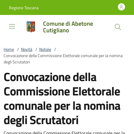
Vai al contenuto
accedi al menu
footer.enter
Regione Toscana
Comune di Abetone
Cutigliano
Home
/
Novità
/
Notizie
/
Convocazione della Commissione Elettorale comunale per la nomina
degli Scrutatori
Convocazione della
Commissione Elettorale
comunale per la nomina
degli Scrutatori
Convocazione della Commissione Elettorale comunale per la