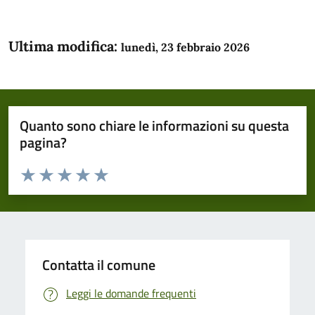
Ultima modifica:
lunedì, 23 febbraio 2026
Quanto sono chiare le informazioni su questa
pagina?
Valuta da 1 a 5 stelle la pagina
Domanda
Valuta 1 stelle su 5
Valuta 2 stelle su 5
Valuta 3 stelle su 5
Valuta 4 stelle su 5
Valuta 5 stelle su 5
Contatta il comune
Leggi le domande frequenti