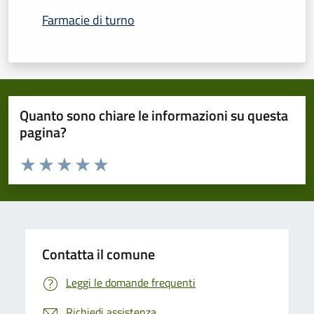
Farmacie di turno
Quanto sono chiare le informazioni su questa
pagina?
Valuta da 1 a 5 stelle la pagina
Domanda
Valuta 1 stelle su 5
Valuta 2 stelle su 5
Valuta 3 stelle su 5
Valuta 4 stelle su 5
Valuta 5 stelle su 5
Contatta il comune
Leggi le domande frequenti
Richiedi assistenza