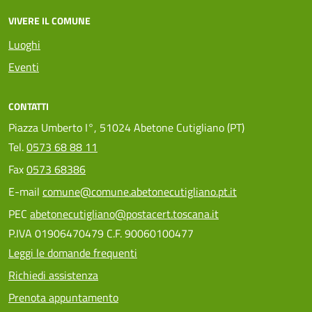
VIVERE IL COMUNE
Luoghi
Eventi
CONTATTI
Piazza Umberto I°, 51024 Abetone Cutigliano (PT)
Tel.
0573 68 88 11
Fax
0573 68386
E-mail
comune@comune.abetonecutigliano.pt.it
PEC
abetonecutigliano@postacert.toscana.it
P.IVA 01906470479 C.F. 90060100477
Leggi le domande frequenti
Richiedi assistenza
Prenota appuntamento