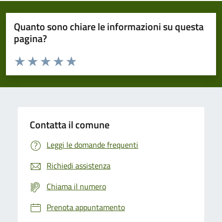
Quanto sono chiare le informazioni su questa
pagina?
Valuta da 1 a 5 stelle la pagina
Domanda
Valuta 1 stelle su 5
Valuta 2 stelle su 5
Valuta 3 stelle su 5
Valuta 4 stelle su 5
Valuta 5 stelle su 5
Contatta il comune
Leggi le domande frequenti
Richiedi assistenza
Chiama il numero
Prenota appuntamento