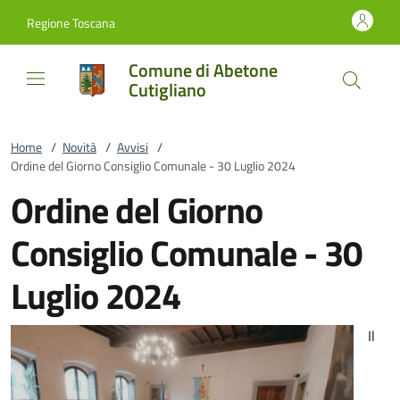
Vai al contenuto
accedi al menu
footer.enter
Regione Toscana
Comune di Abetone
Cutigliano
Home
/
Novità
/
Avvisi
/
Ordine del Giorno Consiglio Comunale - 30 Luglio 2024
Ordine del Giorno
Consiglio Comunale - 30
Luglio 2024
Il