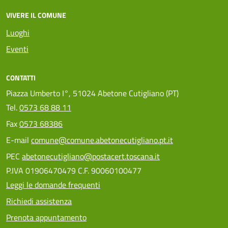
VIVERE IL COMUNE
Luoghi
Eventi
CONTATTI
Piazza Umberto I°, 51024 Abetone Cutigliano (PT)
Tel.
0573 68 88 11
Fax
0573 68386
E-mail
comune@comune.abetonecutigliano.pt.it
PEC
abetonecutigliano@postacert.toscana.it
P.IVA 01906470479 C.F. 90060100477
Leggi le domande frequenti
Richiedi assistenza
Prenota appuntamento