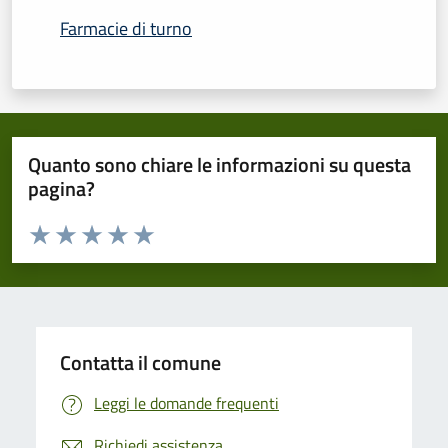
Farmacie di turno
Quanto sono chiare le informazioni su questa
pagina?
Valuta da 1 a 5 stelle la pagina
Domanda
Valuta 1 stelle su 5
Valuta 2 stelle su 5
Valuta 3 stelle su 5
Valuta 4 stelle su 5
Valuta 5 stelle su 5
Contatta il comune
Leggi le domande frequenti
Richiedi assistenza