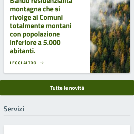
Bando residenzialità
montagna che si
rivolge ai Comuni
totalmente montani
con popolazione
inferiore a 5.000
abitanti.
LEGGI ALTRO
BANDO RESIDENZIALITÀ MONTAGNA CHE SI RIVOLGE AI COM
Tutte le novità
Servizi