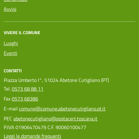
Avvisi
VIVERE IL COMUNE
Luoghi
Eventi
CONTATTI
Piazza Umberto I°, 51024 Abetone Cutigliano (PT)
Tel.
0573 68 88 11
Fax
0573 68386
E-mail
comune@comune.abetonecutigliano.pt.it
PEC
abetonecutigliano@postacert.toscana.it
P.IVA 01906470479 C.F. 90060100477
Leggi le domande frequenti