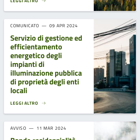
LEGGI ALTRO
RESIDENZIALITÀ IN MONTAGNA - 2024}
COMUNICATO
09 APR 2024
Servizio di gestione ed
efficientamento
energetico degli
impianti di
illuminazione pubblica
di proprietà degli enti
locali
LEGGI ALTRO
SERVIZIO DI GESTIONE ED EFFICIENTAMENTO ENERGETICO D
AVVISO
11 MAR 2024