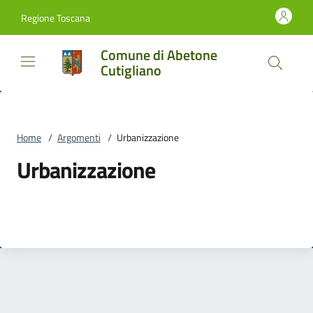
Vai al contenuto
accedi al menu
footer.enter
Regione Toscana
Comune di Abetone
Cutigliano
Home
/
Argomenti
/
Urbanizzazione
Urbanizzazione