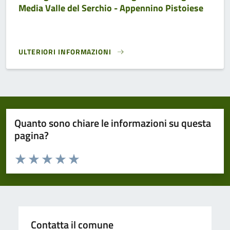
Media Valle del Serchio - Appennino Pistoiese
ULTERIORI INFORMAZIONI
STRATEGIA AREA INTERNA GARFAGNANA - LUNIGIANA - MED
Quanto sono chiare le informazioni su questa
pagina?
Valuta da 1 a 5 stelle la pagina
Domanda
Valuta 1 stelle su 5
Valuta 2 stelle su 5
Valuta 3 stelle su 5
Valuta 4 stelle su 5
Valuta 5 stelle su 5
Contatta il comune