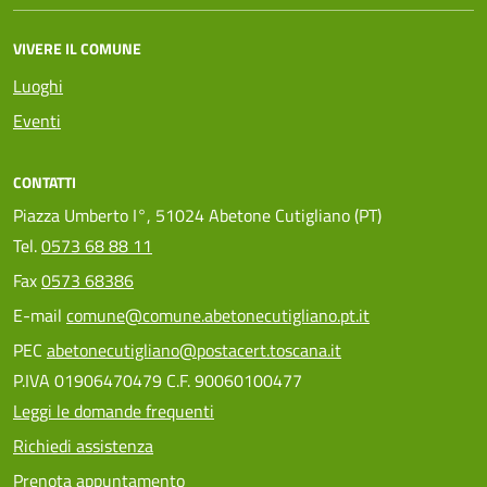
VIVERE IL COMUNE
Luoghi
Eventi
CONTATTI
Piazza Umberto I°, 51024 Abetone Cutigliano (PT)
Tel.
0573 68 88 11
Fax
0573 68386
E-mail
comune@comune.abetonecutigliano.pt.it
PEC
abetonecutigliano@postacert.toscana.it
P.IVA 01906470479 C.F. 90060100477
Leggi le domande frequenti
Richiedi assistenza
Prenota appuntamento