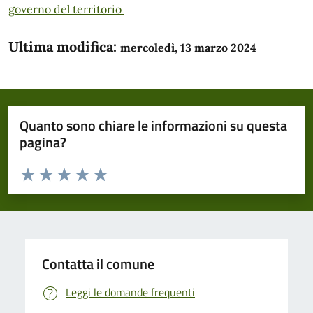
governo del territorio
Ultima modifica:
mercoledì, 13 marzo 2024
Quanto sono chiare le informazioni su questa
pagina?
Valuta da 1 a 5 stelle la pagina
Domanda
Valuta 1 stelle su 5
Valuta 2 stelle su 5
Valuta 3 stelle su 5
Valuta 4 stelle su 5
Valuta 5 stelle su 5
Contatta il comune
Leggi le domande frequenti