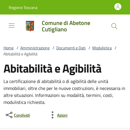
Vai al contenuto
accedi al menu
footer.enter
Regione Toscana
Comune di Abetone
Cutigliano
Home
/
Amministrazione
/
Documenti e Dati
/
Modulistica
/
Abitabilità e Agibilità
Abitabilità e Agibilità
La certificazione di abitabilità o di agibilità delle unità
immobiliari, oltre che per le nuove costruzioni, è necessaria in
altre situazioni. Informazioni su modalità, termini, costi,
modulistica richiesta.
Condividi
Azioni