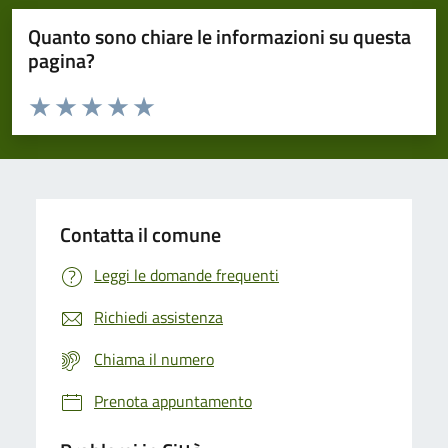
Quanto sono chiare le informazioni su questa
pagina?
Valuta da 1 a 5 stelle la pagina
Domanda
Valuta 1 stelle su 5
Valuta 2 stelle su 5
Valuta 3 stelle su 5
Valuta 4 stelle su 5
Valuta 5 stelle su 5
Contatta il comune
Leggi le domande frequenti
Richiedi assistenza
Chiama il numero
Prenota appuntamento