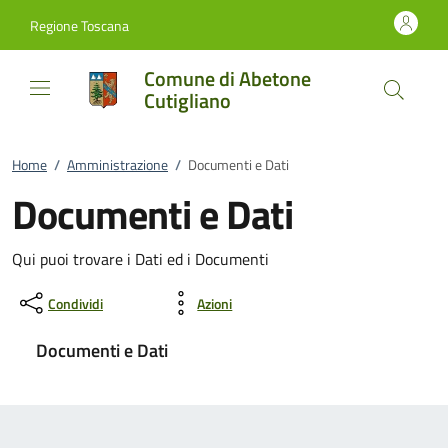
Vai al contenuto
accedi al menu
footer.enter
Regione Toscana
Comune di Abetone
Cutigliano
Home
/
Amministrazione
/
Documenti e Dati
Documenti e Dati
Qui puoi trovare i Dati ed i Documenti
Condividi
Azioni
Documenti e Dati