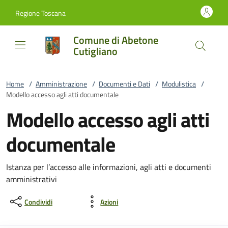
Vai al contenuto
accedi al menu
footer.enter
Regione Toscana
Comune di Abetone
Cutigliano
Home
/
Amministrazione
/
Documenti e Dati
/
Modulistica
/
Modello accesso agli atti documentale
Modello accesso agli atti
documentale
Istanza per l’accesso alle informazioni, agli atti e documenti
amministrativi
Condividi
Azioni