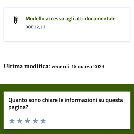
Modello accesso agli atti documentale
DOC 32,3K
Ultima modifica:
venerdì, 15 marzo 2024
Quanto sono chiare le informazioni su questa
pagina?
Valuta da 1 a 5 stelle la pagina
Domanda
Valuta 1 stelle su 5
Valuta 2 stelle su 5
Valuta 3 stelle su 5
Valuta 4 stelle su 5
Valuta 5 stelle su 5