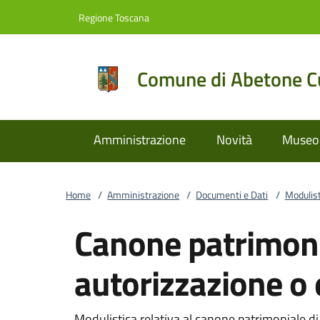
Vai al contenuto
accedi al menu
footer.enter
Regione Toscana
Comune di Abetone Cu
Amministrazione
Novità
Museo 
Home
/
Amministrazione
/
Documenti e Dati
/
Modulist
Canone patrimoni
autorizzazione o
Modulistica relativa al canone patrimoniale d