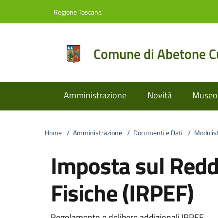
Vai al contenuto
accedi al menu
footer.enter
Regione Toscana
Comune di Abetone Cu
Amministrazione
Novità
Museo 
Home
/
Amministrazione
/
Documenti e Dati
/
Modulist
Imposta sul Redd
Fisiche (IRPEF)
Regolamento e delibere addizionali IRPEF