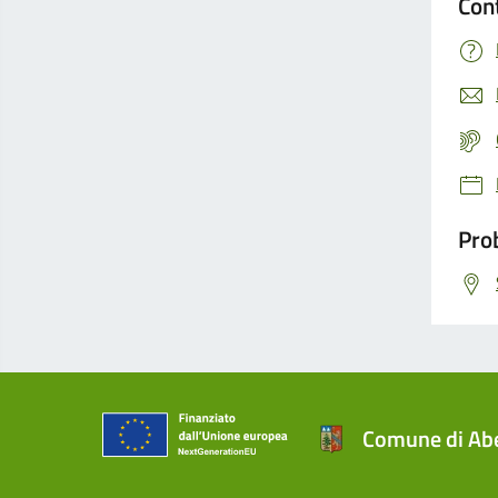
Con
Prob
Comune di Abe