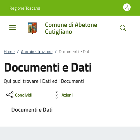
Vai al contenuto
accedi al menu
footer.enter
Regione Toscana
Comune di Abetone
Cutigliano
Home
/
Amministrazione
/
Documenti e Dati
Documenti e Dati
Qui puoi trovare i Dati ed i Documenti
Condividi
Azioni
Documenti e Dati