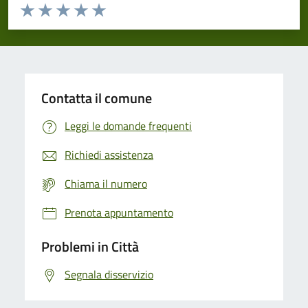
Valuta da 1 a 5 stelle la pagina
Domanda
Valuta 1 stelle su 5
Valuta 2 stelle su 5
Valuta 3 stelle su 5
Valuta 4 stelle su 5
Valuta 5 stelle su 5
Contatta il comune
Leggi le domande frequenti
Richiedi assistenza
Chiama il numero
Prenota appuntamento
Problemi in Città
Segnala disservizio