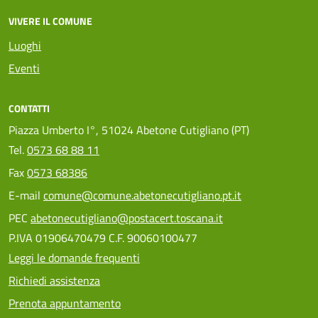
VIVERE IL COMUNE
Luoghi
Eventi
CONTATTI
Piazza Umberto I°, 51024 Abetone Cutigliano (PT)
Tel.
0573 68 88 11
Fax
0573 68386
E-mail
comune@comune.abetonecutigliano.pt.it
PEC
abetonecutigliano@postacert.toscana.it
P.IVA 01906470479 C.F. 90060100477
Leggi le domande frequenti
Richiedi assistenza
Prenota appuntamento