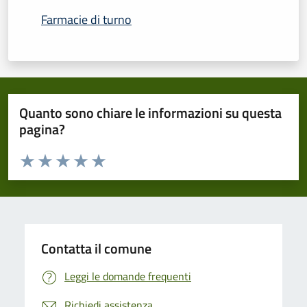
Farmacie di turno
Quanto sono chiare le informazioni su questa
pagina?
Valuta da 1 a 5 stelle la pagina
Domanda
Valuta 1 stelle su 5
Valuta 2 stelle su 5
Valuta 3 stelle su 5
Valuta 4 stelle su 5
Valuta 5 stelle su 5
Contatta il comune
Leggi le domande frequenti
Richiedi assistenza