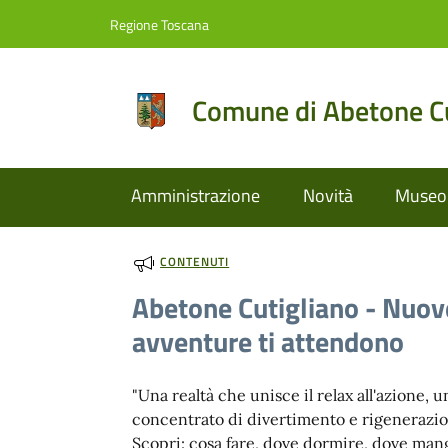
Vai al contenuto
accedi al menu
footer.enter
Regione Toscana
Comune di Abetone Cu
Amministrazione
Novità
Museo 
CONTENUTI
Abetone Cutigliano - Nuov
avventure ti attendono
"Una realtà che unisce il relax all'azione, u
concentrato di divertimento e rigenerazio
Scopri: cosa fare, dove dormire, dove man