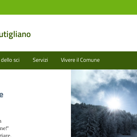
tigliano
dello sci
Servizi
Vivere il Comune
e
n
ne!"
giare,