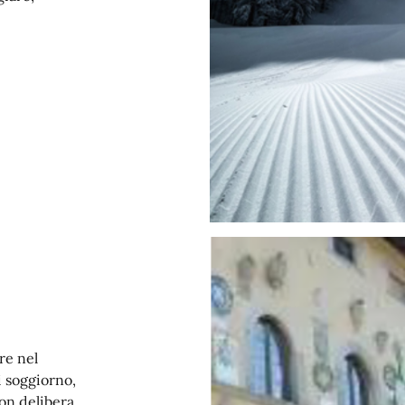
re nel
 soggiorno,
on delibera