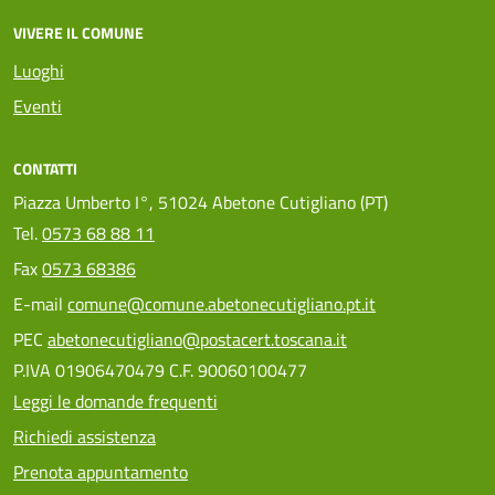
VIVERE IL COMUNE
Luoghi
Eventi
CONTATTI
Piazza Umberto I°, 51024 Abetone Cutigliano (PT)
Tel.
0573 68 88 11
Fax
0573 68386
E-mail
comune@comune.abetonecutigliano.pt.it
PEC
abetonecutigliano@postacert.toscana.it
P.IVA 01906470479 C.F. 90060100477
Leggi le domande frequenti
Richiedi assistenza
Prenota appuntamento