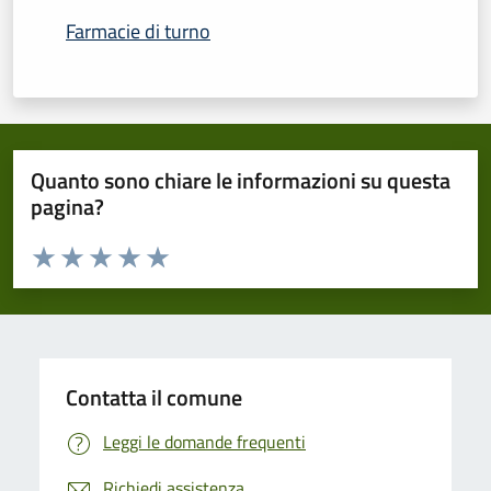
Farmacie di turno
Quanto sono chiare le informazioni su questa
pagina?
Valuta da 1 a 5 stelle la pagina
Domanda
Valuta 1 stelle su 5
Valuta 2 stelle su 5
Valuta 3 stelle su 5
Valuta 4 stelle su 5
Valuta 5 stelle su 5
Contatta il comune
Leggi le domande frequenti
Richiedi assistenza