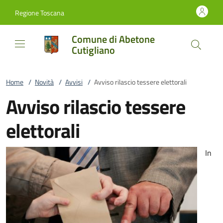
Vai al contenuto
accedi al menu
footer.enter
Regione Toscana
Comune di Abetone
Cutigliano
Home
/
Novità
/
Avvisi
/
Avviso rilascio tessere elettorali
Avviso rilascio tessere
elettorali
In