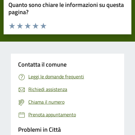
Quanto sono chiare le informazioni su questa
pagina?
Valuta da 1 a 5 stelle la pagina
Domanda
Valuta 1 stelle su 5
Valuta 2 stelle su 5
Valuta 3 stelle su 5
Valuta 4 stelle su 5
Valuta 5 stelle su 5
Contatta il comune
Leggi le domande frequenti
Richiedi assistenza
Chiama il numero
Prenota appuntamento
Problemi in Città