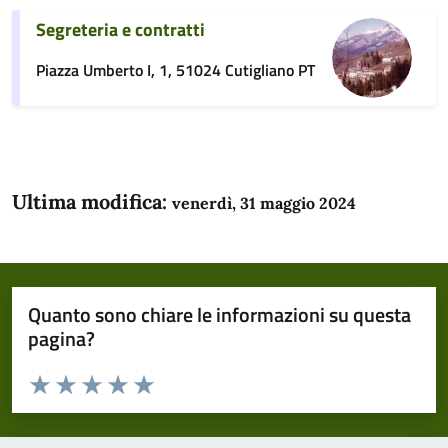
Segreteria e contratti
Piazza Umberto I, 1, 51024 Cutigliano PT
Ultima modifica:
venerdì, 31 maggio 2024
Quanto sono chiare le informazioni su questa
pagina?
Valuta da 1 a 5 stelle la pagina
Domanda
Valuta 1 stelle su 5
Valuta 2 stelle su 5
Valuta 3 stelle su 5
Valuta 4 stelle su 5
Valuta 5 stelle su 5