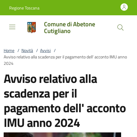
Vai al contenuto
accedi al menu
footer.enter
Regione Toscana
Comune di Abetone
Cutigliano
Home
/
Novità
/
Avvisi
/
Avviso relativo alla scadenza per il pagamento dell' acconto IMU anno
2024
Avviso relativo alla
scadenza per il
pagamento dell' acconto
IMU anno 2024