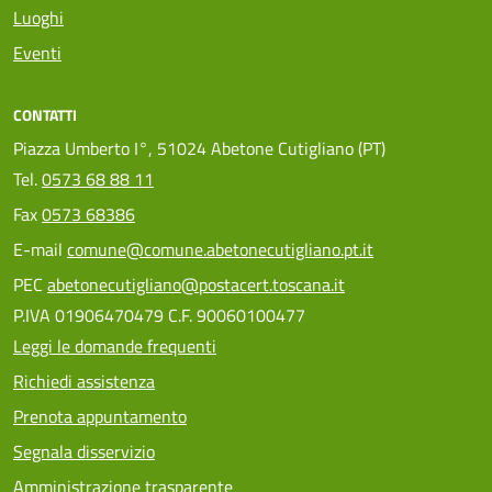
Luoghi
Eventi
CONTATTI
Piazza Umberto I°, 51024 Abetone Cutigliano (PT)
Tel.
0573 68 88 11
Fax
0573 68386
E-mail
comune@comune.abetonecutigliano.pt.it
PEC
abetonecutigliano@postacert.toscana.it
P.IVA 01906470479 C.F. 90060100477
Leggi le domande frequenti
Richiedi assistenza
Prenota appuntamento
Segnala disservizio
Amministrazione trasparente