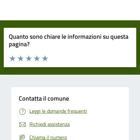
Quanto sono chiare le informazioni su questa
pagina?
Valuta da 1 a 5 stelle la pagina
Domanda
Valuta 1 stelle su 5
Valuta 2 stelle su 5
Valuta 3 stelle su 5
Valuta 4 stelle su 5
Valuta 5 stelle su 5
Contatta il comune
Leggi le domande frequenti
Richiedi assistenza
Chiama il numero