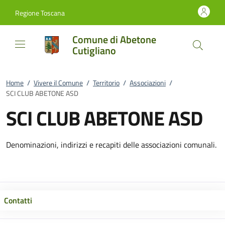
Vai al contenuto
accedi al menu
footer.enter
Regione Toscana
Comune di Abetone
Cutigliano
Home
/
Vivere il Comune
/
Territorio
/
Associazioni
/
SCI CLUB ABETONE ASD
SCI CLUB ABETONE ASD
Denominazioni, indirizzi e recapiti delle associazioni comunali.
Contatti