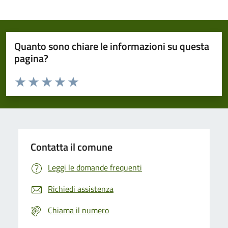
Quanto sono chiare le informazioni su questa
pagina?
Valuta da 1 a 5 stelle la pagina
Domanda
Valuta 1 stelle su 5
Valuta 2 stelle su 5
Valuta 3 stelle su 5
Valuta 4 stelle su 5
Valuta 5 stelle su 5
Contatta il comune
Leggi le domande frequenti
Richiedi assistenza
Chiama il numero