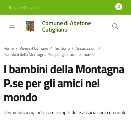
Vai al contenuto
accedi al menu
footer.enter
Regione Toscana
Comune di Abetone
Cutigliano
Home
/
Vivere il Comune
/
Territorio
/
Associazioni
/
I bambini della Montagna P.se per gli amici nel mondo
I bambini della Montagna
P.se per gli amici nel
mondo
Denominazioni, indirizzi e recapiti delle associazioni comunali.