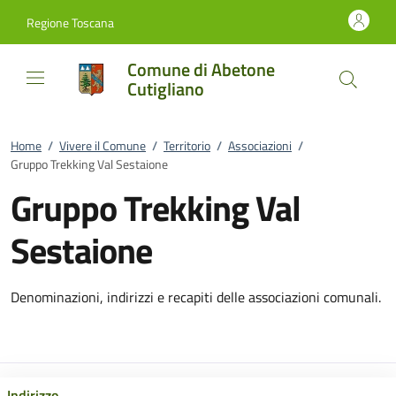
Vai al contenuto
accedi al menu
footer.enter
Regione Toscana
Comune di Abetone
Cutigliano
Home
/
Vivere il Comune
/
Territorio
/
Associazioni
/
Gruppo Trekking Val Sestaione
Gruppo Trekking Val
Sestaione
Denominazioni, indirizzi e recapiti delle associazioni comunali.
Indirizzo