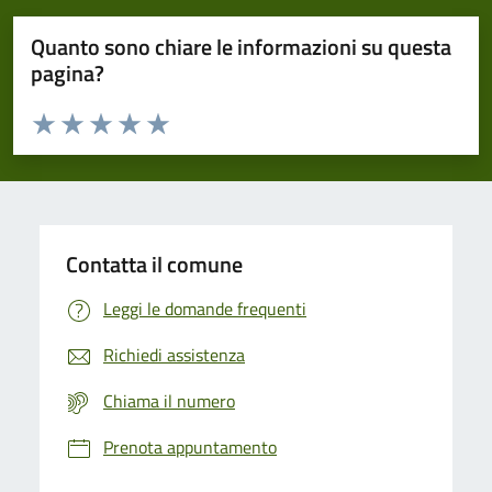
Quanto sono chiare le informazioni su questa
pagina?
Valuta da 1 a 5 stelle la pagina
Domanda
Valuta 1 stelle su 5
Valuta 2 stelle su 5
Valuta 3 stelle su 5
Valuta 4 stelle su 5
Valuta 5 stelle su 5
Contatta il comune
Leggi le domande frequenti
Richiedi assistenza
Chiama il numero
Prenota appuntamento