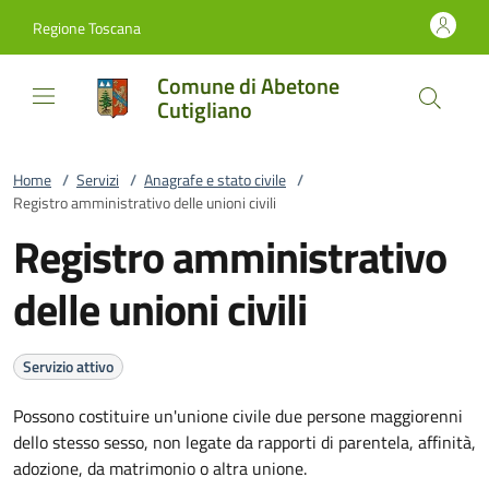
Vai al contenuto
accedi al menu
footer.enter
Regione Toscana
Comune di Abetone
Cutigliano
Home
/
Servizi
/
Anagrafe e stato civile
/
Registro amministrativo delle unioni civili
Registro amministrativo
delle unioni civili
Servizio attivo
Possono costituire un'unione civile due persone maggiorenni
dello stesso sesso, non legate da rapporti di parentela, affinità,
adozione, da matrimonio o altra unione.