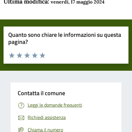
Ultima modifica:
venerdì, 17 maggio 2024
Quanto sono chiare le informazioni su questa
pagina?
Valuta da 1 a 5 stelle la pagina
Domanda
Valuta 1 stelle su 5
Valuta 2 stelle su 5
Valuta 3 stelle su 5
Valuta 4 stelle su 5
Valuta 5 stelle su 5
Contatta il comune
Leggi le domande frequenti
Richiedi assistenza
Chiama il numero