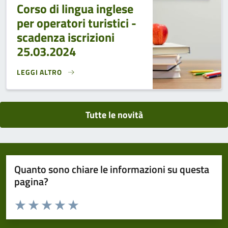
Corso di lingua inglese
per operatori turistici -
scadenza iscrizioni
25.03.2024
LEGGI ALTRO
CORSO DI LINGUA INGLESE PER OPERATORI TURISTICI - SCA
Tutte le novità
Quanto sono chiare le informazioni su questa
pagina?
Valuta da 1 a 5 stelle la pagina
Domanda
Valuta 1 stelle su 5
Valuta 2 stelle su 5
Valuta 3 stelle su 5
Valuta 4 stelle su 5
Valuta 5 stelle su 5