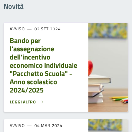
Novità
AVVISO
02 SET 2024
Bando per
l'assegnazione
dell'incentivo
economico individuale
"Pacchetto Scuola" -
Anno scolastico
2024/2025
LEGGI ALTRO
BANDO PER L'ASSEGNAZIONE DELL'INCENTIVO ECONOMICO 
AVVISO
04 MAR 2024