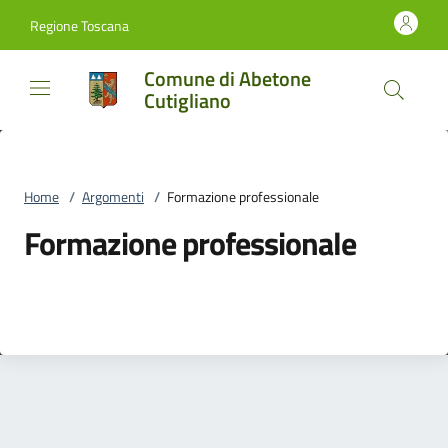
Vai al contenuto
accedi al menu
footer.enter
Regione Toscana
Comune di Abetone
Cutigliano
Home
/
Argomenti
/
Formazione professionale
Formazione professionale