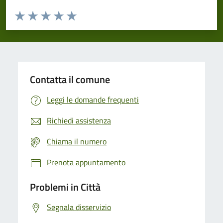
Valuta da 1 a 5 stelle la pagina
Domanda
Valuta 1 stelle su 5
Valuta 2 stelle su 5
Valuta 3 stelle su 5
Valuta 4 stelle su 5
Valuta 5 stelle su 5
Contatta il comune
Leggi le domande frequenti
Richiedi assistenza
Chiama il numero
Prenota appuntamento
Problemi in Città
Segnala disservizio