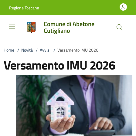
Vai al contenuto
accedi al menu
footer.enter
Regione Toscana
Comune di Abetone
Cutigliano
Home
/
Novità
/
Avvisi
/
Versamento IMU 2026
Versamento IMU 2026