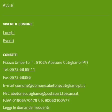
Avvisi
VIVERE IL COMUNE
Luoghi
Eventi
CONTATTI
Piazza Umberto I°, 51024 Abetone Cutigliano (PT)
Tel.
0573 68 88 11
Fax
0573 68386
E-mail
comune@comune.abetonecutigliano.pt.it
PEC
abetonecutigliano@postacert.toscana.it
P.IVA 01906470479 C.F. 90060100477
Leggi le domande frequenti