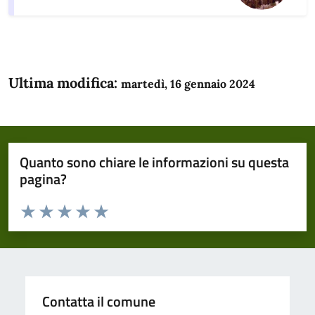
Ultima modifica:
martedì, 16 gennaio 2024
Quanto sono chiare le informazioni su questa
pagina?
Valuta da 1 a 5 stelle la pagina
Domanda
Valuta 1 stelle su 5
Valuta 2 stelle su 5
Valuta 3 stelle su 5
Valuta 4 stelle su 5
Valuta 5 stelle su 5
Contatta il comune