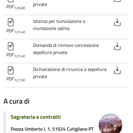
private
PDF
126,9K
Istanza per tumulazione o
inumazione salma
PDF
127,4K
Domanda di rinnovo concessione
sepolture private
PDF
127,4K
Dichiarazione di rinuncia a sepolture
private
PDF
127,5K
A cura di
Segreteria e contratti
Piazza Umberto I, 1, 51024 Cutigliano PT