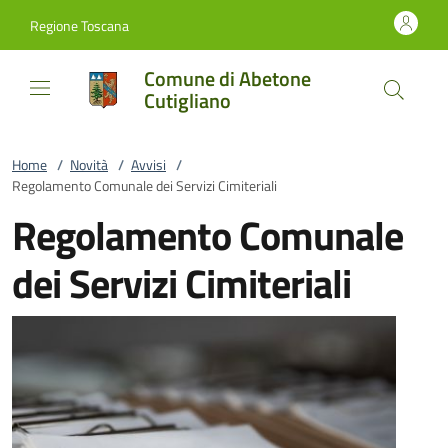
Vai al contenuto
accedi al menu
footer.enter
Regione Toscana
Comune di Abetone
Cutigliano
Home
/
Novità
/
Avvisi
/
Regolamento Comunale dei Servizi Cimiteriali
Regolamento Comunale
dei Servizi Cimiteriali