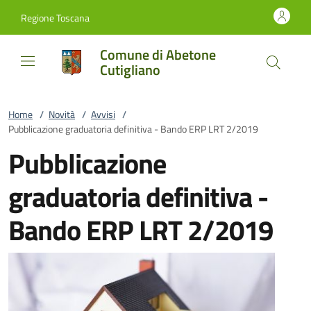
Vai al contenuto
accedi al menu
footer.enter
Regione Toscana
Comune di Abetone
Cutigliano
Home
/
Novità
/
Avvisi
/
Pubblicazione graduatoria definitiva - Bando ERP LRT 2/2019
Pubblicazione
graduatoria definitiva -
Bando ERP LRT 2/2019