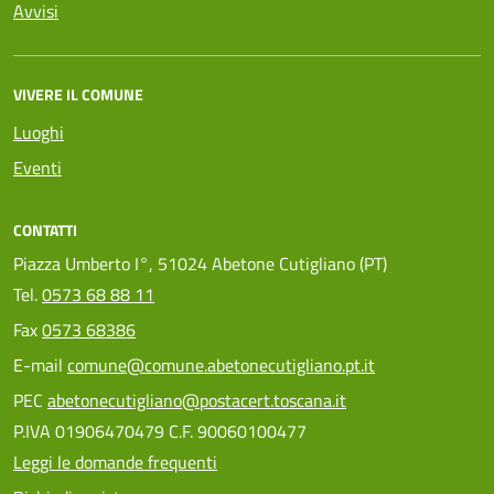
Avvisi
VIVERE IL COMUNE
Luoghi
Eventi
CONTATTI
Piazza Umberto I°, 51024 Abetone Cutigliano (PT)
Tel.
0573 68 88 11
Fax
0573 68386
E-mail
comune@comune.abetonecutigliano.pt.it
PEC
abetonecutigliano@postacert.toscana.it
P.IVA 01906470479 C.F. 90060100477
Leggi le domande frequenti