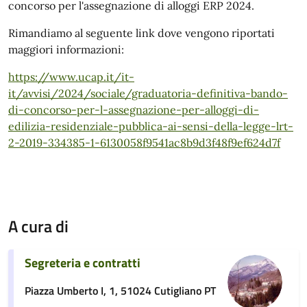
concorso per l'assegnazione di alloggi ERP 2024.
Rimandiamo al seguente link dove vengono riportati
maggiori informazioni:
https://www.ucap.it/it-
it/avvisi/2024/sociale/graduatoria-definitiva-bando-
di-concorso-per-l-assegnazione-per-alloggi-di-
edilizia-residenziale-pubblica-ai-sensi-della-legge-lrt-
2-2019-334385-1-6130058f9541ac8b9d3f48f9ef624d7f
A cura di
Segreteria e contratti
Piazza Umberto I, 1, 51024 Cutigliano PT