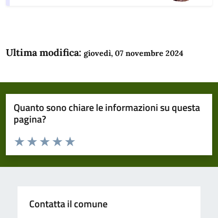
Ultima modifica:
giovedì, 07 novembre 2024
Quanto sono chiare le informazioni su questa
pagina?
Valuta da 1 a 5 stelle la pagina
Domanda
Valuta 1 stelle su 5
Valuta 2 stelle su 5
Valuta 3 stelle su 5
Valuta 4 stelle su 5
Valuta 5 stelle su 5
Contatta il comune