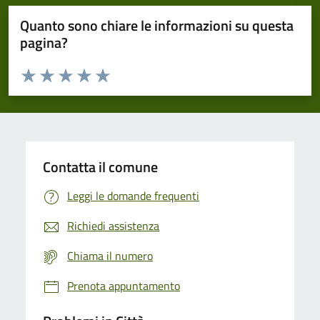
Quanto sono chiare le informazioni su questa
pagina?
Valuta da 1 a 5 stelle la pagina
Domanda
Valuta 1 stelle su 5
Valuta 2 stelle su 5
Valuta 3 stelle su 5
Valuta 4 stelle su 5
Valuta 5 stelle su 5
Contatta il comune
Leggi le domande frequenti
Richiedi assistenza
Chiama il numero
Prenota appuntamento