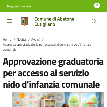
Vai al contenuto
accedi al menu
footer.enter
Regione Toscana
Comune di Abetone
Cutigliano
Home
/
Novità
/
Avvisi
/
Approvazione graduatoria per accesso al servizio nido d'infanzia
comunale
Approvazione graduatoria
per accesso al servizio
nido d'infanzia comunale