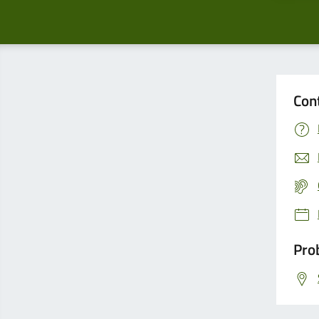
Con
Prob