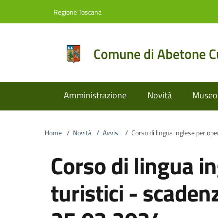
Vai al contenuto
accedi al menu
footer.enter
Regione Toscana
Comune di Abetone Cu
Amministrazione
Novità
Museo 
Home
/
Novità
/
Avvisi
/
Corso di lingua inglese per ope
Corso di lingua i
turistici - scadenz