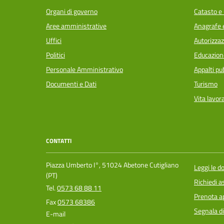
Organi di governo
Catasto e 
Aree amministrative
Anagrafe e
Uffici
Autorizzaz
Politici
Educazion
Personale Amministrativo
Appalti pub
Documenti e Dati
Turismo
Vita lavor
CONTATTI
Piazza Umberto I°, 51024 Abetone Cutigliano
Leggi le 
(PT)
Richiedi a
Tel.
0573 68 88 11
Prenota 
Fax
0573 68386
Segnala di
E-mail