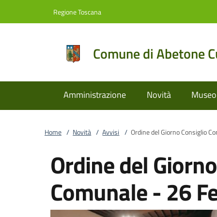
Vai al contenuto
accedi al menu
footer.enter
Regione Toscana
Comune di Abetone Cu
Amministrazione
Novità
Museo 
Home
/
Novità
/
Avvisi
/
Ordine del Giorno Consiglio C
Ordine del Giorno
Comunale - 26 F