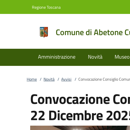
Vai al contenuto
accedi al menu
footer.enter
Regione Toscana
Comune di Abetone Cu
Amministrazione
Novità
Museo 
Home
/
Novità
/
Avvisi
/
Convocazione Consiglio Comu
Convocazione Con
22 Dicembre 202