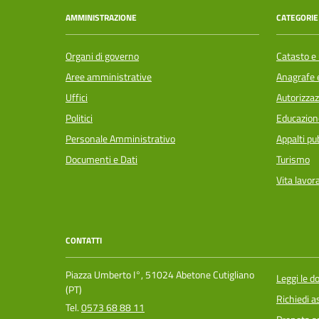
AMMINISTRAZIONE
CATEGORIE 
Organi di governo
Catasto e 
Aree amministrative
Anagrafe e
Uffici
Autorizzaz
Politici
Educazion
Personale Amministrativo
Appalti pub
Documenti e Dati
Turismo
Vita lavor
CONTATTI
Piazza Umberto I°, 51024 Abetone Cutigliano
Leggi le 
(PT)
Richiedi a
Tel.
0573 68 88 11