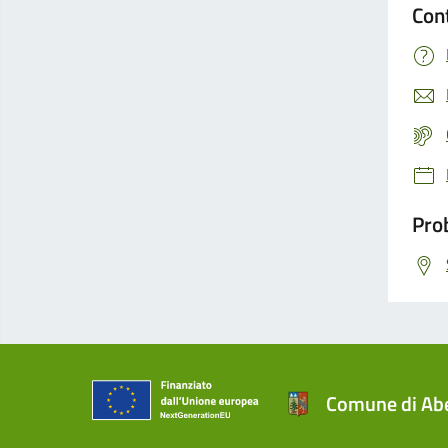
Con
Prob
Comune di Abe