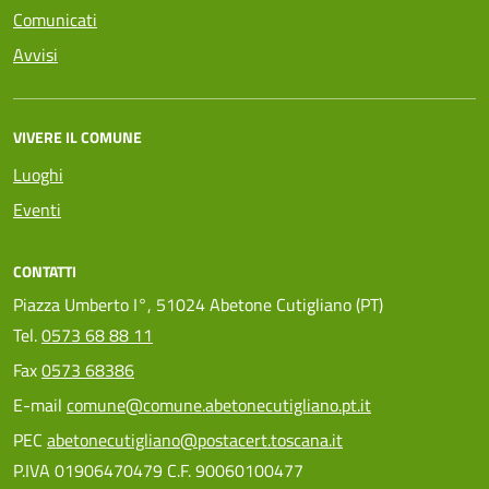
Comunicati
Avvisi
VIVERE IL COMUNE
Luoghi
Eventi
CONTATTI
Piazza Umberto I°, 51024 Abetone Cutigliano (PT)
Tel.
0573 68 88 11
Fax
0573 68386
E-mail
comune@comune.abetonecutigliano.pt.it
PEC
abetonecutigliano@postacert.toscana.it
P.IVA 01906470479 C.F. 90060100477