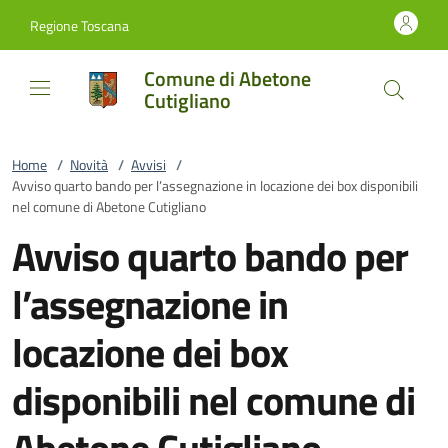
Vai al contenuto
accedi al menu
footer.enter
Regione Toscana
Comune di Abetone
Cutigliano
Home
/
Novità
/
Avvisi
/
Avviso quarto bando per l’assegnazione in locazione dei box disponibili
nel comune di Abetone Cutigliano
Avviso quarto bando per
l’assegnazione in
locazione dei box
disponibili nel comune di