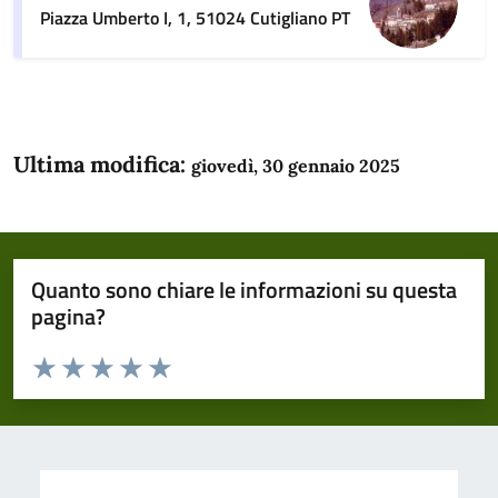
Piazza Umberto I, 1, 51024 Cutigliano PT
Ultima modifica:
giovedì, 30 gennaio 2025
Quanto sono chiare le informazioni su questa
pagina?
Valuta da 1 a 5 stelle la pagina
Domanda
Valuta 1 stelle su 5
Valuta 2 stelle su 5
Valuta 3 stelle su 5
Valuta 4 stelle su 5
Valuta 5 stelle su 5