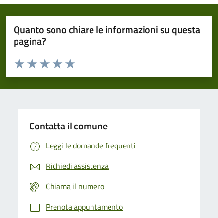
Quanto sono chiare le informazioni su questa
pagina?
Valuta da 1 a 5 stelle la pagina
Domanda
Valuta 1 stelle su 5
Valuta 2 stelle su 5
Valuta 3 stelle su 5
Valuta 4 stelle su 5
Valuta 5 stelle su 5
Contatta il comune
Leggi le domande frequenti
Richiedi assistenza
Chiama il numero
Prenota appuntamento