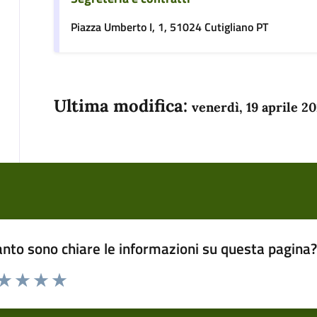
Piazza Umberto I, 1, 51024 Cutigliano PT
Ultima modifica:
venerdì, 19 aprile 2
nto sono chiare le informazioni su questa pagina
 da 1 a 5 stelle la pagina
anda
ta 1 stelle su 5
Valuta 2 stelle su 5
Valuta 3 stelle su 5
Valuta 4 stelle su 5
Valuta 5 stelle su 5