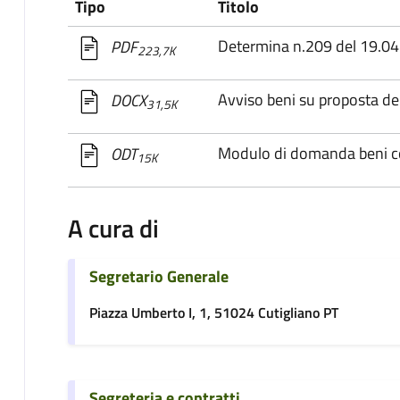
Tipo
Titolo
Determina n.209 del 19.0
PDF
223,7K
Avviso beni su proposta de
DOCX
31,5K
Modulo di domanda beni 
ODT
15K
A cura di
Segretario Generale
Piazza Umberto I, 1, 51024 Cutigliano PT
Segreteria e contratti