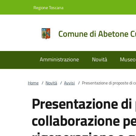
Vai al contenuto
accedi al menu
footer.enter
Regione Toscana
Comune di Abetone Cu
Amministrazione
Novità
Museo 
Home
/
Novità
/
Avvisi
/
Presentazione di proposte di c
Presentazione di 
collaborazione pe