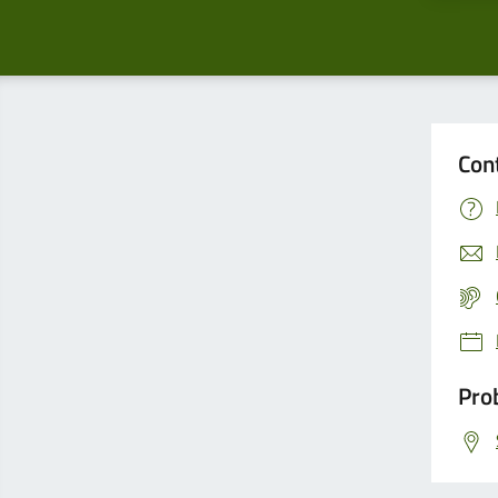
Con
Prob