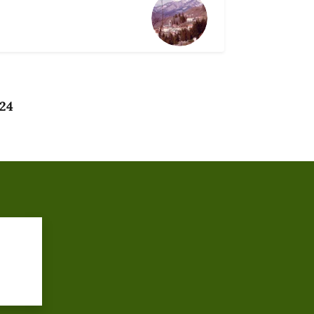
024
?