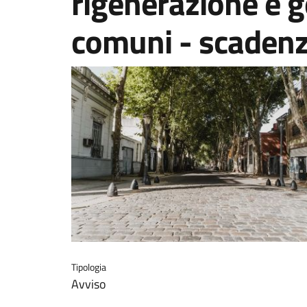
rigenerazione e g
comuni - scaden
Tipologia
Avviso