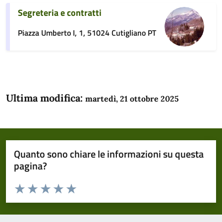
Segreteria e contratti
Piazza Umberto I, 1, 51024 Cutigliano PT
Ultima modifica:
martedì, 21 ottobre 2025
Quanto sono chiare le informazioni su questa
pagina?
Valuta da 1 a 5 stelle la pagina
Domanda
Valuta 1 stelle su 5
Valuta 2 stelle su 5
Valuta 3 stelle su 5
Valuta 4 stelle su 5
Valuta 5 stelle su 5