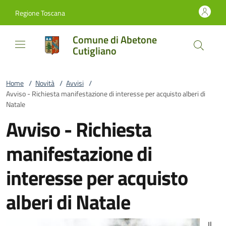
Vai al contenuto
accedi al menu
footer.enter
Regione Toscana
Comune di Abetone
Cutigliano
Home
/
Novità
/
Avvisi
/
Avviso - Richiesta manifestazione di interesse per acquisto alberi di
Natale
Avviso - Richiesta
manifestazione di
interesse per acquisto
alberi di Natale
Il