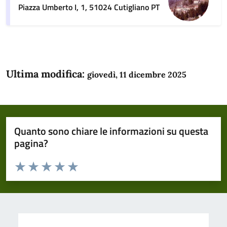
Piazza Umberto I, 1, 51024 Cutigliano PT
Ultima modifica:
giovedì, 11 dicembre 2025
Quanto sono chiare le informazioni su questa
pagina?
Valuta da 1 a 5 stelle la pagina
Domanda
Valuta 1 stelle su 5
Valuta 2 stelle su 5
Valuta 3 stelle su 5
Valuta 4 stelle su 5
Valuta 5 stelle su 5