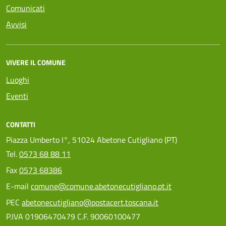
Comunicati
Avvisi
VIVERE IL COMUNE
Luoghi
Eventi
CONTATTI
Piazza Umberto I°, 51024 Abetone Cutigliano (PT)
Tel.
0573 68 88 11
Fax
0573 68386
E-mail
comune@comune.abetonecutigliano.pt.it
PEC
abetonecutigliano@postacert.toscana.it
P.IVA 01906470479 C.F. 90060100477