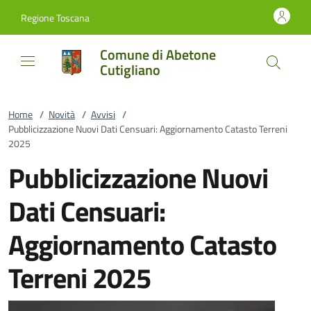
Vai al contenuto
accedi al menu
footer.enter
Regione Toscana
Comune di Abetone
Cutigliano
Home
/
Novità
/
Avvisi
/
Pubblicizzazione Nuovi Dati Censuari: Aggiornamento Catasto Terreni
2025
Pubblicizzazione Nuovi
Dati Censuari:
Aggiornamento Catasto
Terreni 2025