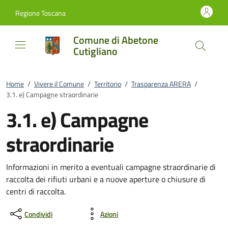
Vai al contenuto
accedi al menu
footer.enter
Regione Toscana
Comune di Abetone
Cutigliano
Home
/
Vivere il Comune
/
Territorio
/
Trasparenza ARERA
/
3.1. e) Campagne straordinarie
3.1. e) Campagne
straordinarie
Informazioni in merito a eventuali campagne straordinarie di
raccolta dei rifiuti urbani e a nuove aperture o chiusure di
centri di raccolta.
Condividi
Azioni