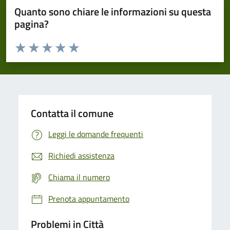
Quanto sono chiare le informazioni su questa
pagina?
Valuta da 1 a 5 stelle la pagina
Domanda
Valuta 1 stelle su 5
Valuta 2 stelle su 5
Valuta 3 stelle su 5
Valuta 4 stelle su 5
Valuta 5 stelle su 5
Contatta il comune
Leggi le domande frequenti
Richiedi assistenza
Chiama il numero
Prenota appuntamento
Problemi in Città