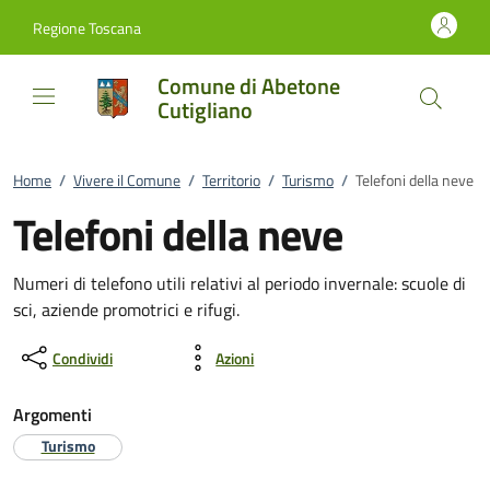
Vai al contenuto
accedi al menu
footer.enter
Regione Toscana
Comune di Abetone
Cutigliano
Home
/
Vivere il Comune
/
Territorio
/
Turismo
/
Telefoni della neve
Telefoni della neve
Numeri di telefono utili relativi al periodo invernale: scuole di
sci, aziende promotrici e rifugi.
Condividi
Azioni
Argomenti
Turismo