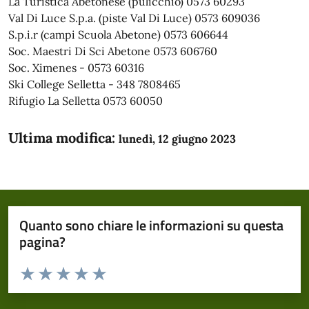
La Turistica Abetonese (pulicchio) 0573 60293
Val Di Luce S.p.a. (piste Val Di Luce) 0573 609036
S.p.i.r (campi Scuola Abetone) 0573 606644
Soc. Maestri Di Sci Abetone 0573 606760
Soc. Ximenes - 0573 60316
Ski College Selletta - 348 7808465
Rifugio La Selletta 0573 60050
Ultima modifica:
lunedì, 12 giugno 2023
Quanto sono chiare le informazioni su questa
pagina?
Valuta da 1 a 5 stelle la pagina
Domanda
Valuta 1 stelle su 5
Valuta 2 stelle su 5
Valuta 3 stelle su 5
Valuta 4 stelle su 5
Valuta 5 stelle su 5