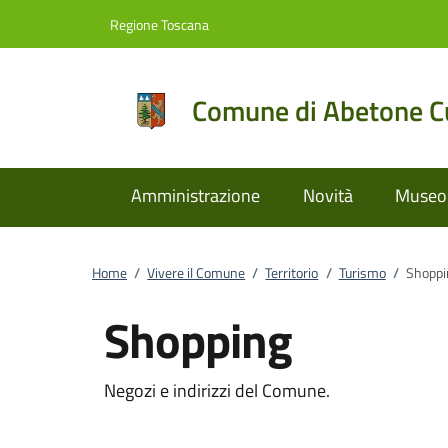
Vai al contenuto
accedi al menu
footer.enter
Regione Toscana
Comune di Abetone Cu
Amministrazione
Novità
Museo 
Home
/
Vivere il Comune
/
Territorio
/
Turismo
/
Shoppi
Shopping
Negozi e indirizzi del Comune.