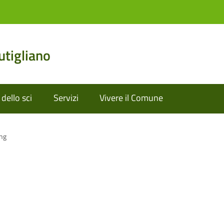
tigliano
dello sci
Servizi
Vivere il Comune
ng