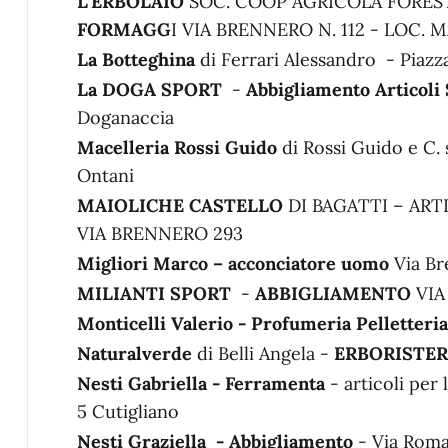
L’ERBOLAIO
SOC. COOP AGRICOLA FORES
FORMAGG
I VIA BRENNERO N. 112 - LOC
La Botteghina
di Ferrari Alessandro - Piazza
La DOGA SPORT
-
Abbigliamento Articoli
Doganaccia
Macelleria Rossi Guido
di Rossi Guido e C. 
Ontani
MAIOLICHE CASTELLO
DI BAGATTI – ART
VIA BRENNERO 293
Migliori Marco – acconciatore uomo
Via B
MILIANTI SPORT
-
ABBIGLIAMENTO
VIA
Monticelli Valerio - Profumeria Pelletteria
Naturalverde
di Belli Angela -
ERBORISTER
Nesti Gabriella - Ferramenta
- articoli per 
5 Cutigliano
Nesti Graziella - Abbigliamento
- Via Roma