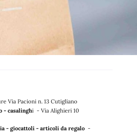
re Via Pacioni n. 13 Cutigliano
o - casalingh
i - Via Alighieri 10
a - giocattoli - articoli da regalo
-