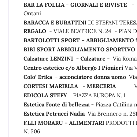
BAR LA FOLLIA
-
GIORNALI E RIVISTE
- P
Ontani
BARACCA E BURATTINI
DI STEFANI TERE
REGALO
- VIALE BEATRICE N. 24 - PIAN
BARTOLOTTI SPORT
–
ABBIGLIAMENTO 
BIBI SPORT ABBIGLIAMENTO SPORTIVO
Calzature LENZINI
-
Calzature
- Via Roma 
Centro estetico c/o Albergo I Pionieri
Via 
Colo’ Erika
-
acconciatore donna uomo
Via
CORTESI MARIELLA
-
MERCERIA
VIA B
EDICOLA STEFY
PIAZZA EUROPA N. 1
Estetica Fonte di bellezza
- Piazza Catilina 
Estetica Petrucci Nadia
Via Brennero n. 
F.LLI MORARU – ALIMENTARI
PRODOTTI 
N. 506