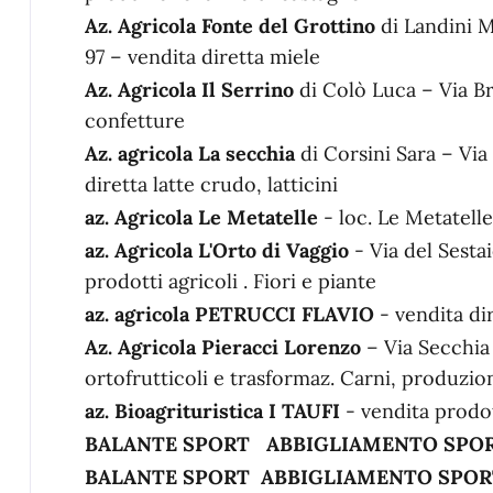
Az. Agricola Fonte del Grottino
di Landini M
97 – vendita diretta miele
Az. Agricola Il Serrino
di Colò Luca – Via B
confetture
Az. agricola La secchia
di Corsini Sara – Via
diretta latte crudo, latticini
az. Agricola Le Metatelle
- loc. Le Metatelle
az. Agricola L'Orto di Vaggio
- Via del Sesta
prodotti agricoli . Fiori e piante
az. agricola PETRUCCI FLAVIO
- vendita di
Az. Agricola Pieracci Lorenzo
– Via Secchia 
ortofrutticoli e trasformaz. Carni, produzi
az. Bioagrituristica I TAUFI
- vendita prodo
BALANTE SPORT
ABBIGLIAMENTO SPO
BALANTE SPORT
ABBIGLIAMENTO SPOR