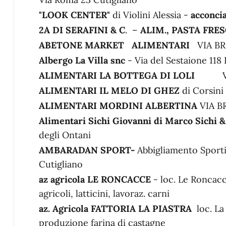
"LOOK CENTER"
di Violini Alessia -
acconci
2A DI SERAFINI & C
. –
ALIM., PASTA FRE
ABETONE MARKET
ALIMENTARI
VIA BR
Albergo La Villa snc
- Via del Sestaione 118
ALIMENTARI LA BOTTEGA DI LOLI
V.B
ALIMENTARI IL MELO DI GHEZ
di Corsin
ALIMENTARI MORDINI ALBERTINA
VIA B
Alimentari Sichi Giovanni di Marco Sichi &
degli Ontani
AMBARADAN SPORT-
Abbigliamento Sport
Cutigliano
az agricola LE RONCACCE
- loc. Le Roncacc
agricoli, latticini, lavoraz. carni
az. Agricola FATTORIA LA PIASTRA
loc. La 
produzione farina di castagne