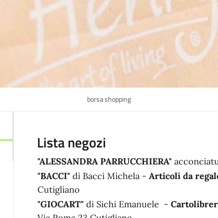
borsa shopping
Lista negozi
"ALESSANDRA PARRUCCHIERA"
acconciatu
"BACCI"
di Bacci Michela -
Articoli da regal
Cutigliano
"GIOCART"
di Sichi Emanuele -
Cartolibreri
Via Roma 23 Cutigliano