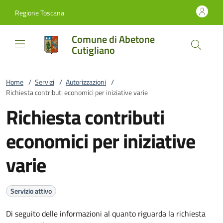
Vai al contenuto
accedi al menu
footer.enter
Regione Toscana
Comune di Abetone
Cutigliano
Home
/
Servizi
/
Autorizzazioni
/
Richiesta contributi economici per iniziative varie
Richiesta contributi
economici per iniziative
varie
Servizio attivo
Di seguito delle informazioni al quanto riguarda la richiesta