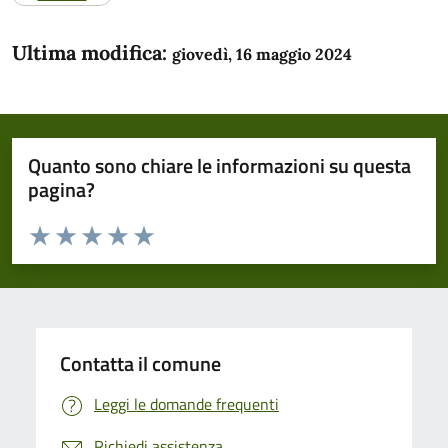
Ultima modifica:
giovedì, 16 maggio 2024
Quanto sono chiare le informazioni su questa
pagina?
Valuta da 1 a 5 stelle la pagina
Domanda
Valuta 1 stelle su 5
Valuta 2 stelle su 5
Valuta 3 stelle su 5
Valuta 4 stelle su 5
Valuta 5 stelle su 5
Contatta il comune
Leggi le domande frequenti
Richiedi assistenza