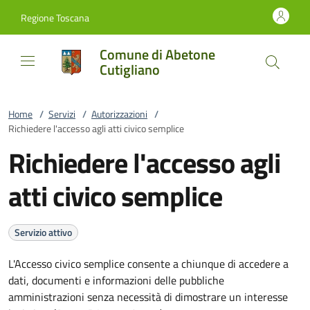
Vai al contenuto
accedi al menu
footer.enter
Regione Toscana
Comune di Abetone
Cutigliano
Home
/
Servizi
/
Autorizzazioni
/
Richiedere l'accesso agli atti civico semplice
Richiedere l'accesso agli
atti civico semplice
Servizio attivo
L'Accesso civico semplice consente a chiunque di accedere a
dati, documenti e informazioni delle pubbliche
amministrazioni senza necessità di dimostrare un interesse