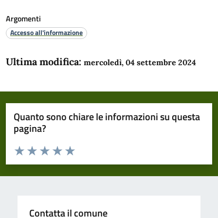
Argomenti
Accesso all'informazione
Ultima modifica:
mercoledì, 04 settembre 2024
Quanto sono chiare le informazioni su questa
pagina?
Valuta da 1 a 5 stelle la pagina
Domanda
Valuta 1 stelle su 5
Valuta 2 stelle su 5
Valuta 3 stelle su 5
Valuta 4 stelle su 5
Valuta 5 stelle su 5
Contatta il comune