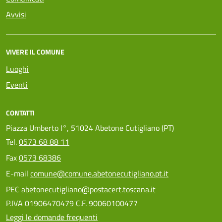
Avvisi
VIVERE IL COMUNE
Luoghi
Eventi
CONTATTI
Piazza Umberto I°, 51024 Abetone Cutigliano (PT)
Tel.
0573 68 88 11
Fax
0573 68386
E-mail
comune@comune.abetonecutigliano.pt.it
PEC
abetonecutigliano@postacert.toscana.it
P.IVA 01906470479 C.F. 90060100477
Leggi le domande frequenti