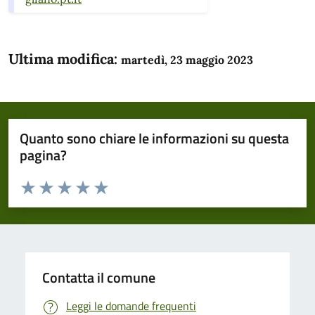
Ultima modifica:
martedì, 23 maggio 2023
Quanto sono chiare le informazioni su questa
pagina?
Valuta da 1 a 5 stelle la pagina
Domanda
Valuta 1 stelle su 5
Valuta 2 stelle su 5
Valuta 3 stelle su 5
Valuta 4 stelle su 5
Valuta 5 stelle su 5
Contatta il comune
Leggi le domande frequenti