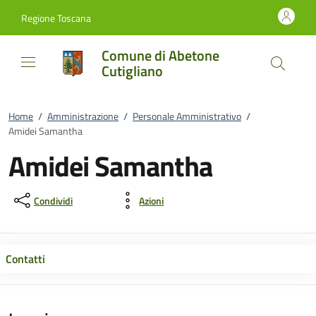
Vai al contenuto
accedi al menu
footer.enter
Regione Toscana
Comune di Abetone
Cutigliano
Home
/
Amministrazione
/
Personale Amministrativo
/
Amidei Samantha
Amidei Samantha
Condividi
Azioni
Contatti