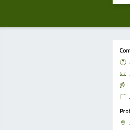
Con
Prob