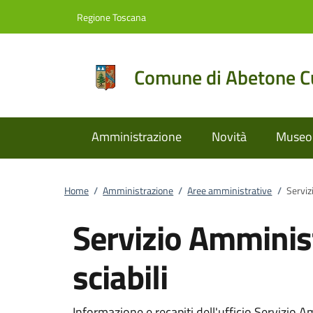
Vai al contenuto
accedi al menu
footer.enter
Regione Toscana
Comune di Abetone Cu
Amministrazione
Novità
Museo 
Home
/
Amministrazione
/
Aree amministrative
/
Serviz
Servizio Amminis
sciabili
Informazione e recapiti dell'ufficio Servizio A