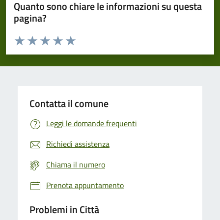
Quanto sono chiare le informazioni su questa
pagina?
Valuta da 1 a 5 stelle la pagina
Domanda
Valuta 1 stelle su 5
Valuta 2 stelle su 5
Valuta 3 stelle su 5
Valuta 4 stelle su 5
Valuta 5 stelle su 5
Contatta il comune
Leggi le domande frequenti
Richiedi assistenza
Chiama il numero
Prenota appuntamento
Problemi in Città