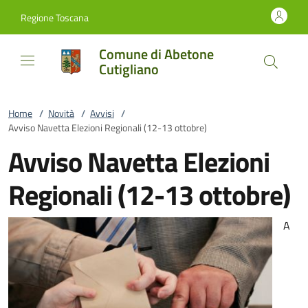
Vai al contenuto
accedi al menu
footer.enter
Regione Toscana
Comune di Abetone
Cutigliano
Home
/
Novità
/
Avvisi
/
Avviso Navetta Elezioni Regionali (12-13 ottobre)
Avviso Navetta Elezioni
Regionali (12-13 ottobre)
A