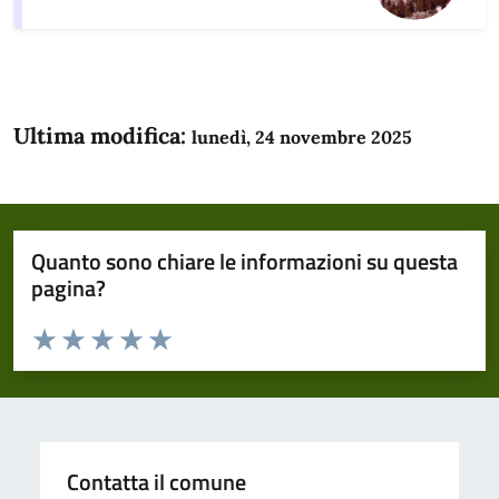
Ultima modifica:
lunedì, 24 novembre 2025
Quanto sono chiare le informazioni su questa
pagina?
Valuta da 1 a 5 stelle la pagina
Domanda
Valuta 1 stelle su 5
Valuta 2 stelle su 5
Valuta 3 stelle su 5
Valuta 4 stelle su 5
Valuta 5 stelle su 5
Contatta il comune