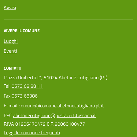
Avvisi
VIVERE IL COMUNE
Luoghi
Eventi
CONTATTI
Piazza Umberto I°, 51024 Abetone Cutigliano (PT)
Tel.
0573 68 88 11
Fax
0573 68386
E-mail
comune@comune.abetonecutigliano.pt.it
PEC
abetonecutigliano@postacert.toscana.it
P.IVA 01906470479 C.F. 90060100477
Leggi le domande frequenti