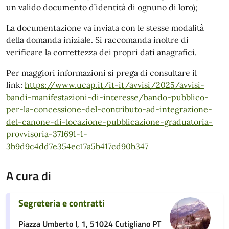
un valido documento d’identità di ognuno di loro);
La documentazione va inviata con le stesse modalità
della domanda iniziale. Si raccomanda inoltre di
verificare la correttezza dei propri dati anagrafici.
Per maggiori informazioni si prega di consultare il
link:
https://www.ucap.it/it-it/avvisi/2025/avvisi-
bandi-manifestazioni-di-interesse/bando-pubblico-
per-la-concessione-del-contributo-ad-integrazione-
del-canone-di-locazione-pubblicazione-graduatoria-
provvisoria-371691-1-
3b9d9c4dd7e354ec17a5b417cd90b347
A cura di
Segreteria e contratti
Piazza Umberto I, 1, 51024 Cutigliano PT