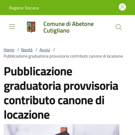
Vai al contenuto
accedi al menu
footer.enter
Regione Toscana
Comune di Abetone
Cutigliano
Home
/
Novità
/
Avvisi
/
Pubblicazione graduatoria provvisoria contributo canone di locazione
Pubblicazione
graduatoria provvisoria
contributo canone di
locazione