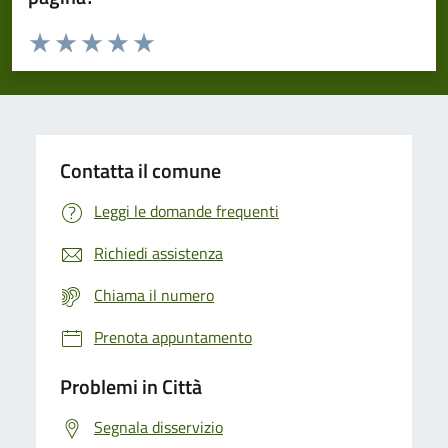
Valuta da 1 a 5 stelle la pagina
Domanda
Valuta 1 stelle su 5
Valuta 2 stelle su 5
Valuta 3 stelle su 5
Valuta 4 stelle su 5
Valuta 5 stelle su 5
Contatta il comune
Leggi le domande frequenti
Richiedi assistenza
Chiama il numero
Prenota appuntamento
Problemi in Città
Segnala disservizio