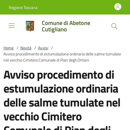
Vai al contenuto
accedi al menu
footer.enter
Regione Toscana
Comune di Abetone
Cutigliano
Home
/
Novità
/
Avvisi
/
Avviso procedimento di estumulazione ordinaria delle salme tumulate
nel vecchio Cimitero Comunale di Pian degli Ontani
Avviso procedimento di
estumulazione ordinaria
delle salme tumulate nel
vecchio Cimitero