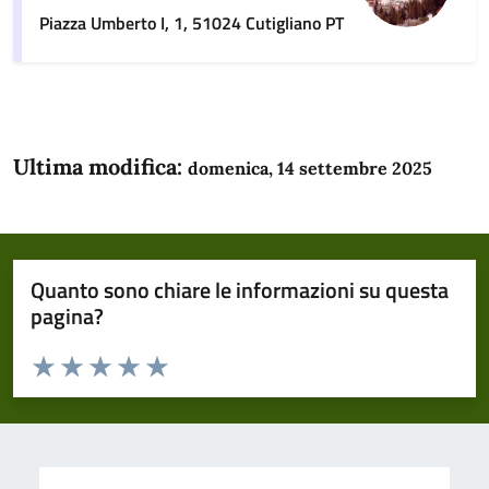
Piazza Umberto I, 1, 51024 Cutigliano PT
Ultima modifica:
domenica, 14 settembre 2025
Quanto sono chiare le informazioni su questa
pagina?
Valuta da 1 a 5 stelle la pagina
Domanda
Valuta 1 stelle su 5
Valuta 2 stelle su 5
Valuta 3 stelle su 5
Valuta 4 stelle su 5
Valuta 5 stelle su 5