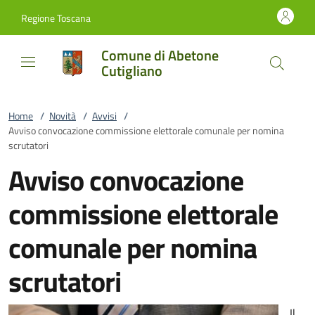
Vai al contenuto
accedi al menu
footer.enter
Regione Toscana
Comune di Abetone
Cutigliano
Home
/
Novità
/
Avvisi
/
Avviso convocazione commissione elettorale comunale per nomina
scrutatori
Avviso convocazione
commissione elettorale
comunale per nomina
scrutatori
Il