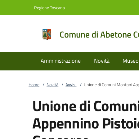
Vai al contenuto
accedi al menu
footer.enter
Regione Toscana
Comune di Abetone Cu
Amministrazione
Novità
Museo 
Home
/
Novità
/
Avvisi
/
Unione di Comuni Montani App
Unione di Comun
Appennino Pistoi