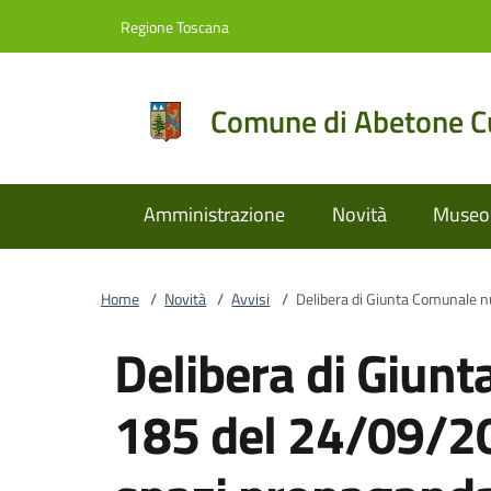
Vai al contenuto
accedi al menu
footer.enter
Regione Toscana
Comune di Abetone Cu
Amministrazione
Novità
Museo 
Home
/
Novità
/
Avvisi
/
Delibera di Giunta Comunale n
Delibera di Giun
185 del 24/09/2