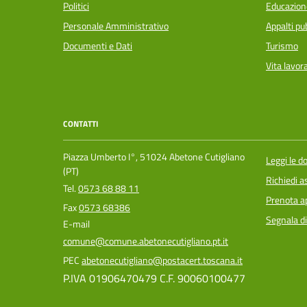
Politici
Educazion
Personale Amministrativo
Appalti pub
Documenti e Dati
Turismo
Vita lavor
CONTATTI
Piazza Umberto I°, 51024 Abetone Cutigliano
Leggi le 
(PT)
Richiedi a
Tel.
0573 68 88 11
Prenota 
Fax
0573 68386
Segnala di
E-mail
comune@comune.abetonecutigliano.pt.it
PEC
abetonecutigliano@postacert.toscana.it
P.IVA 01906470479 C.F. 90060100477