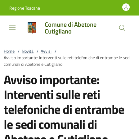
Vai al contenuto
accedi al menu
footer.enter
Regione Toscana
Comune di Abetone
Cutigliano
Home
/
Novità
/
Avvisi
/
Avviso importante: Interventi sulle reti telefoniche di entrambe le sedi
comunali di Abetone e Cutigliano
Avviso importante:
Interventi sulle reti
telefoniche di entrambe
le sedi comunali di