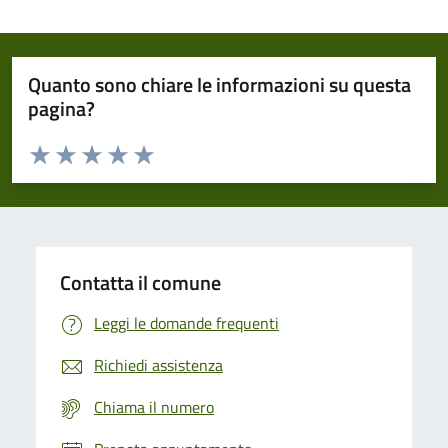
Quanto sono chiare le informazioni su questa
pagina?
Valuta da 1 a 5 stelle la pagina
Domanda
Valuta 1 stelle su 5
Valuta 2 stelle su 5
Valuta 3 stelle su 5
Valuta 4 stelle su 5
Valuta 5 stelle su 5
Contatta il comune
Leggi le domande frequenti
Richiedi assistenza
Chiama il numero