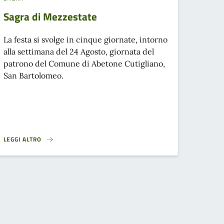
Sagra di Mezzestate
La festa si svolge in cinque giornate, intorno
alla settimana del 24 Agosto, giornata del
patrono del Comune di Abetone Cutigliano,
San Bartolomeo.
LEGGI ALTRO
LLA TASSA DI SOGGIORNO}
SAGRA DI MEZZESTATE}