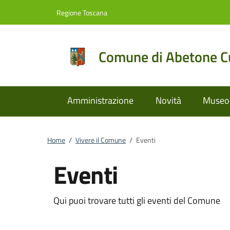
Vai al contenuto
accedi al menu
footer.enter
Regione Toscana
Comune di Abetone Cu
Amministrazione
Novità
Museo 
Home
/
Vivere il Comune
/
Eventi
Eventi
Qui puoi trovare tutti gli eventi del Comune