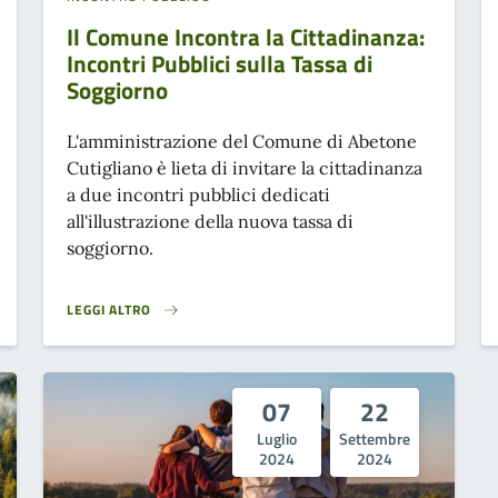
Il Comune Incontra la Cittadinanza:
Incontri Pubblici sulla Tassa di
Soggiorno
L'amministrazione del Comune di Abetone
Cutigliano è lieta di invitare la cittadinanza
a due incontri pubblici dedicati
all'illustrazione della nuova tassa di
soggiorno.
LEGGI ALTRO
}
IL COMUNE INCONTRA LA CITTADINANZA: INCONTRI PUBBLICI SU
07
22
Luglio
Settembre
2024
2024