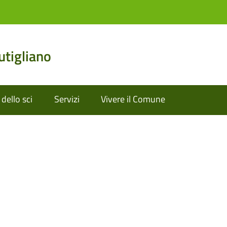
tigliano
dello sci
Servizi
Vivere il Comune