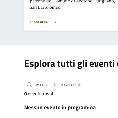
patrono del Comune di Abetone Cutigliano,
San Bartolomeo.
LEGGI ALTRO
SAGRA DI MEZZESTATE}
Esplora tutti gli eventi
inserisci il testo da cercare
0
eventi trovati
Nessun evento in programma