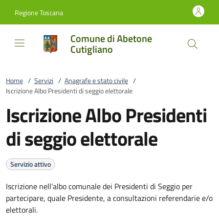
Vai al contenuto
accedi al menu
footer.enter
Regione Toscana
Comune di Abetone
Cutigliano
Home
/
Servizi
/
Anagrafe e stato civile
/
Iscrizione Albo Presidenti di seggio elettorale
Iscrizione Albo Presidenti
di seggio elettorale
Servizio attivo
Iscrizione nell’albo comunale dei Presidenti di Seggio per
partecipare, quale Presidente, a consultazioni referendarie e/o
elettorali.