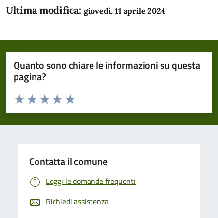
Ultima modifica:
giovedì, 11 aprile 2024
Quanto sono chiare le informazioni su questa
pagina?
Valuta da 1 a 5 stelle la pagina
Domanda
Valuta 1 stelle su 5
Valuta 2 stelle su 5
Valuta 3 stelle su 5
Valuta 4 stelle su 5
Valuta 5 stelle su 5
Contatta il comune
Leggi le domande frequenti
Richiedi assistenza